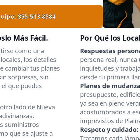
uipo:
855-513-8584
lo Más Fácil.
Por Qué los Loca
ntirse como una
Respuestas persona
ocales, los detalles
persona real, nunca
e cambiar tus planes
inquietudes y trabaj
in sorpresas, sin
desde tu primera lla
 el que puedes
Planes de mudanza 
presupuesto, edifici
ya sea en pleno vera
l otro lado de Nueva
acostumbrados a esca
adivinanzas.
imprevistos de Plain
s suministros
Respeto y cuidado:
mo que se ajuste a
Tratamos cada lámpa