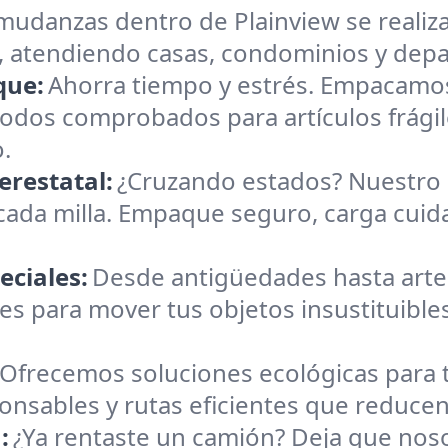
mudanzas dentro de Plainview se realizan
, atendiendo casas, condominios y depa
que:
Ahorra tiempo y estrés. Empacamos
todos comprobados para artículos frágil
.
erestatal:
¿Cruzando estados? Nuestro 
cada milla. Empaque seguro, carga cuid
eciales:
Desde antigüedades hasta art
s para mover tus objetos insustituible
Ofrecemos soluciones ecológicas par
sponsables y rutas eficientes que reduce
:
¿Ya rentaste un camión? Deja que nos