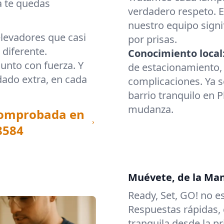
a te quedas
verdadero respeto. E
nuestro equipo signi
elevadores que casi
por prisas.
diferente.
Conocimiento local
unto con fuerza. Y
de estacionamiento, 
ado extra, en cada
complicaciones. Ya s
barrio tranquilo en P
mudanza.
comprobada en
8584
Muévete, de la Man
Ready, Set, GO! no 
Respuestas rápidas,
tranquila desde la pr