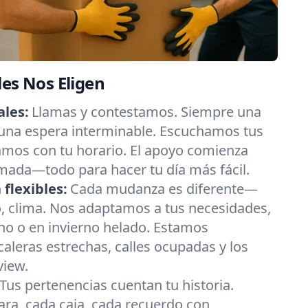
les Nos Eligen
les:
Llamas y contestamos. Siempre una
 una espera interminable. Escuchamos tus
amos con tu horario. El apoyo comienza
mada—todo para hacer tu día más fácil.
flexibles:
Cada mudanza es diferente—
o, clima. Nos adaptamos a tus necesidades,
no o en invierno helado. Estamos
leras estrechas, calles ocupadas y los
view.
Tus pertenencias cuentan tu historia.
ra, cada caja, cada recuerdo con