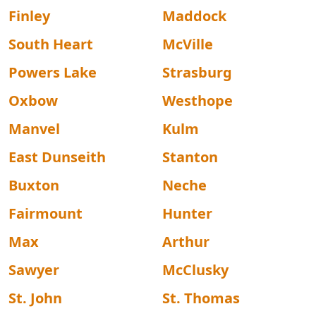
Finley
Maddock
South Heart
McVille
Powers Lake
Strasburg
Oxbow
Westhope
Manvel
Kulm
East Dunseith
Stanton
Buxton
Neche
Fairmount
Hunter
Max
Arthur
Sawyer
McClusky
St. John
St. Thomas