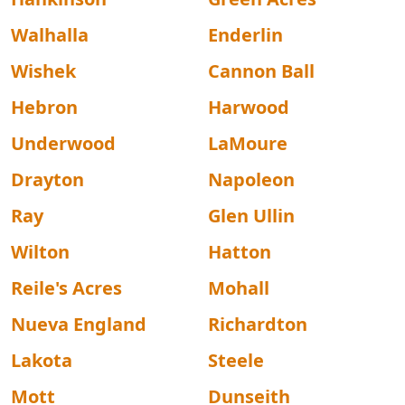
Walhalla
Enderlin
Wishek
Cannon Ball
Hebron
Harwood
Underwood
LaMoure
Drayton
Napoleon
Ray
Glen Ullin
Wilton
Hatton
Reile's Acres
Mohall
Nueva England
Richardton
Lakota
Steele
Mott
Dunseith