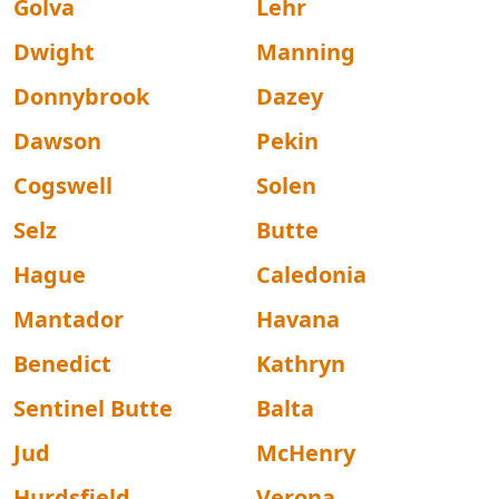
Golva
Lehr
Dwight
Manning
Donnybrook
Dazey
Dawson
Pekin
Cogswell
Solen
Selz
Butte
Hague
Caledonia
Mantador
Havana
Benedict
Kathryn
Sentinel Butte
Balta
Jud
McHenry
Hurdsfield
Verona