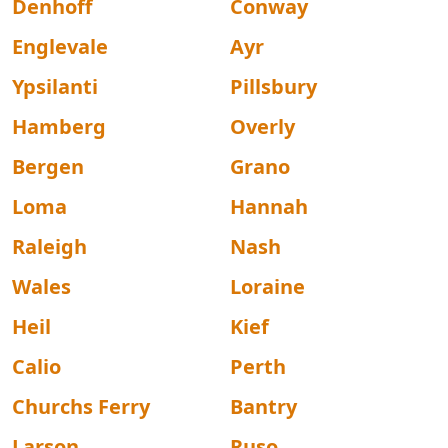
Denhoff
Conway
Englevale
Ayr
Ypsilanti
Pillsbury
Hamberg
Overly
Bergen
Grano
Loma
Hannah
Raleigh
Nash
Wales
Loraine
Heil
Kief
Calio
Perth
Churchs Ferry
Bantry
Larson
Ruso