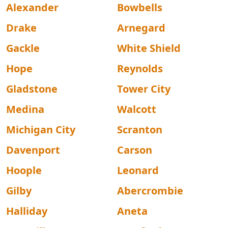
Alexander
Bowbells
Drake
Arnegard
Gackle
White Shield
Hope
Reynolds
Gladstone
Tower City
Medina
Walcott
Michigan City
Scranton
Davenport
Carson
Hoople
Leonard
Gilby
Abercrombie
Halliday
Aneta