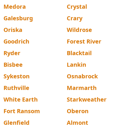
Medora
Crystal
Galesburg
Crary
Oriska
Wildrose
Goodrich
Forest River
Ryder
Blacktail
Bisbee
Lankin
Sykeston
Osnabrock
Ruthville
Marmarth
White Earth
Starkweather
Fort Ransom
Oberon
Glenfield
Almont