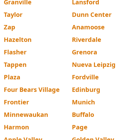
Granville
Lansford
Taylor
Dunn Center
Zap
Anamoose
Hazelton
Riverdale
Flasher
Grenora
Tappen
Nueva Leipzig
Plaza
Fordville
Four Bears Village
Edinburg
Frontier
Munich
Minnewaukan
Buffalo
Harmon
Page
Apple Valley
Golden Valley