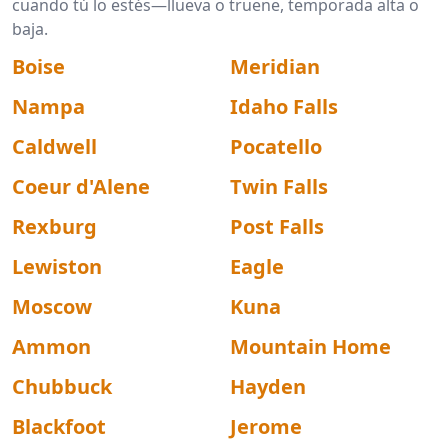
cuando tú lo estés—llueva o truene, temporada alta o
baja.
Boise
Meridian
Nampa
Idaho Falls
Caldwell
Pocatello
Coeur d'Alene
Twin Falls
Rexburg
Post Falls
Lewiston
Eagle
Moscow
Kuna
Ammon
Mountain Home
Chubbuck
Hayden
Blackfoot
Jerome