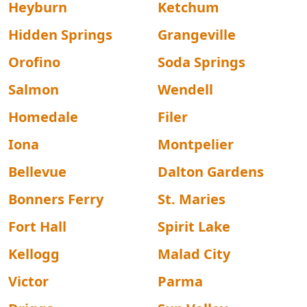
Heyburn
Ketchum
Hidden Springs
Grangeville
Orofino
Soda Springs
Salmon
Wendell
Homedale
Filer
Iona
Montpelier
Bellevue
Dalton Gardens
Bonners Ferry
St. Maries
Fort Hall
Spirit Lake
Kellogg
Malad City
Victor
Parma