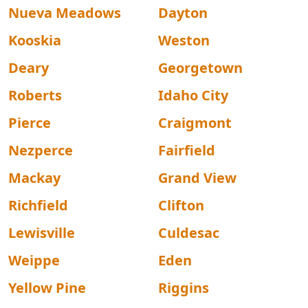
Nueva Meadows
Dayton
Kooskia
Weston
Deary
Georgetown
Roberts
Idaho City
Pierce
Craigmont
Nezperce
Fairfield
Mackay
Grand View
Richfield
Clifton
Lewisville
Culdesac
Weippe
Eden
Yellow Pine
Riggins