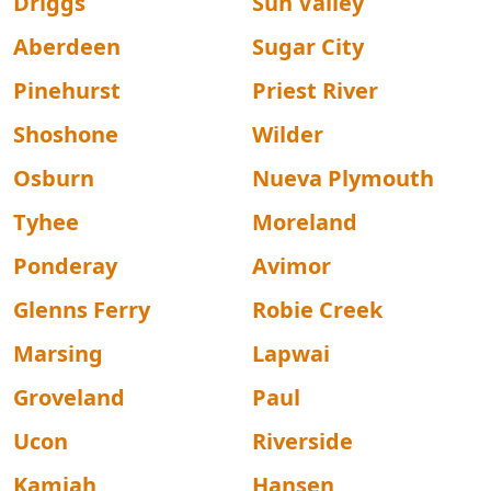
Driggs
Sun Valley
Aberdeen
Sugar City
Pinehurst
Priest River
Shoshone
Wilder
Osburn
Nueva Plymouth
Tyhee
Moreland
Ponderay
Avimor
Glenns Ferry
Robie Creek
Marsing
Lapwai
Groveland
Paul
Ucon
Riverside
Kamiah
Hansen