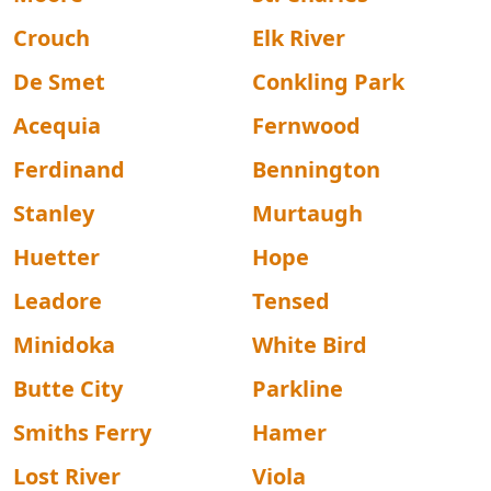
Crouch
Elk River
De Smet
Conkling Park
Acequia
Fernwood
Ferdinand
Bennington
Stanley
Murtaugh
Huetter
Hope
Leadore
Tensed
Minidoka
White Bird
Butte City
Parkline
Smiths Ferry
Hamer
Lost River
Viola