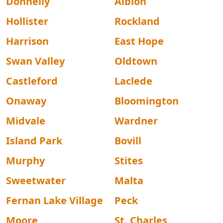
Donnelly
Albion
Hollister
Rockland
Harrison
East Hope
Swan Valley
Oldtown
Castleford
Laclede
Onaway
Bloomington
Midvale
Wardner
Island Park
Bovill
Murphy
Stites
Sweetwater
Malta
Fernan Lake Village
Peck
Moore
St. Charles