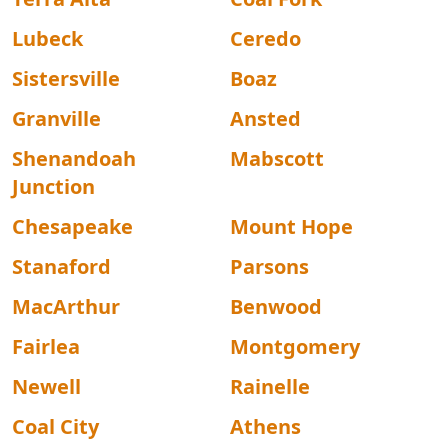
Lubeck
Ceredo
Sistersville
Boaz
Granville
Ansted
Shenandoah
Mabscott
Junction
Chesapeake
Mount Hope
Stanaford
Parsons
MacArthur
Benwood
Fairlea
Montgomery
Newell
Rainelle
Coal City
Athens