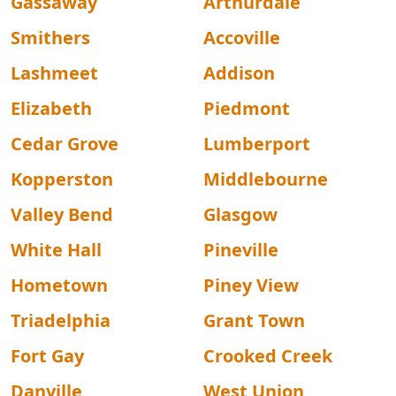
Gassaway
Arthurdale
Smithers
Accoville
Lashmeet
Addison
Elizabeth
Piedmont
Cedar Grove
Lumberport
Kopperston
Middlebourne
Valley Bend
Glasgow
White Hall
Pineville
Hometown
Piney View
Triadelphia
Grant Town
Fort Gay
Crooked Creek
Danville
West Union