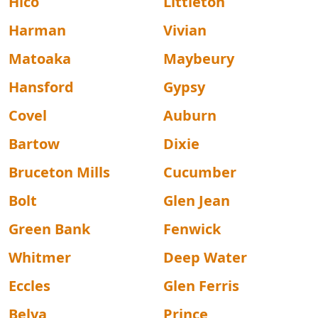
Hico
Littleton
Harman
Vivian
Matoaka
Maybeury
Hansford
Gypsy
Covel
Auburn
Bartow
Dixie
Bruceton Mills
Cucumber
Bolt
Glen Jean
Green Bank
Fenwick
Whitmer
Deep Water
Eccles
Glen Ferris
Belva
Prince