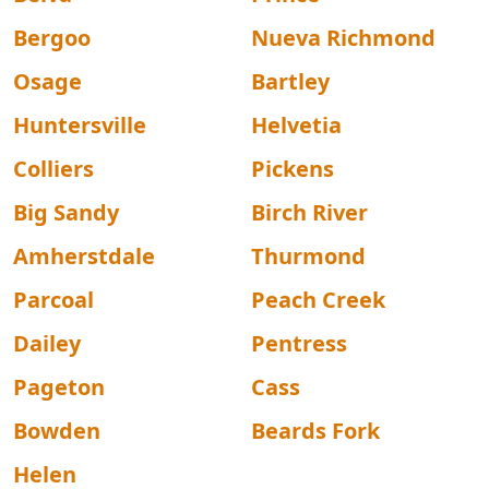
Bergoo
Nueva Richmond
Osage
Bartley
Huntersville
Helvetia
Colliers
Pickens
Big Sandy
Birch River
Amherstdale
Thurmond
Parcoal
Peach Creek
Dailey
Pentress
Pageton
Cass
Bowden
Beards Fork
Helen