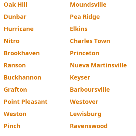
Oak Hill
Moundsville
Dunbar
Pea Ridge
Hurricane
Elkins
Nitro
Charles Town
Brookhaven
Princeton
Ranson
Nueva Martinsville
Buckhannon
Keyser
Grafton
Barboursville
Point Pleasant
Westover
Weston
Lewisburg
Pinch
Ravenswood