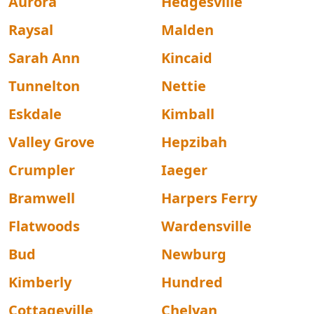
Aurora
Hedgesville
Raysal
Malden
Sarah Ann
Kincaid
Tunnelton
Nettie
Eskdale
Kimball
Valley Grove
Hepzibah
Crumpler
Iaeger
Bramwell
Harpers Ferry
Flatwoods
Wardensville
Bud
Newburg
Kimberly
Hundred
Cottageville
Chelyan