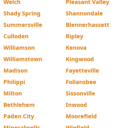
Welch
Pleasant Valley
Shady Spring
Shannondale
Summersville
Blennerhassett
Culloden
Ripley
Williamson
Kenova
Williamstown
Kingwood
Madison
Fayetteville
Philippi
Follansbee
Milton
Sissonville
Bethlehem
Inwood
Paden City
Moorefield
Mineralwells
Winfield