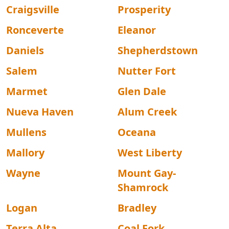
Craigsville
Prosperity
Ronceverte
Eleanor
Daniels
Shepherdstown
Salem
Nutter Fort
Marmet
Glen Dale
Nueva Haven
Alum Creek
Mullens
Oceana
Mallory
West Liberty
Wayne
Mount Gay-
Shamrock
Logan
Bradley
Terra Alta
Coal Fork