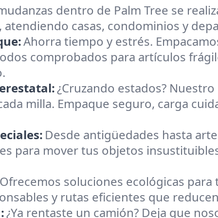
mudanzas dentro de Palm Tree se realizan
, atendiendo casas, condominios y depa
que:
Ahorra tiempo y estrés. Empacamos
todos comprobados para artículos frágil
.
erestatal:
¿Cruzando estados? Nuestro 
cada milla. Empaque seguro, carga cuid
eciales:
Desde antigüedades hasta art
s para mover tus objetos insustituible
Ofrecemos soluciones ecológicas par
sponsables y rutas eficientes que reduce
:
¿Ya rentaste un camión? Deja que nos