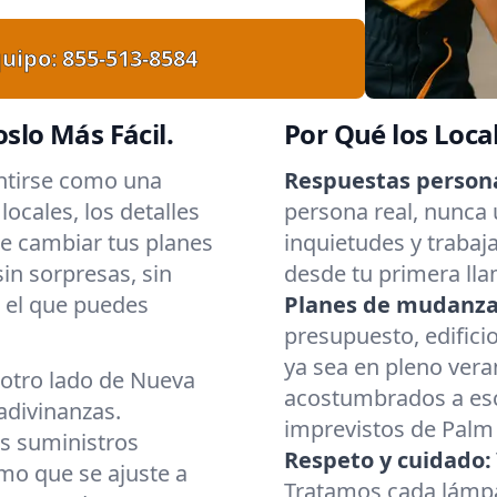
uipo:
855-513-8584
lo Más Fácil.
Por Qué los Loca
ntirse como una
Respuestas persona
ocales, los detalles
persona real, nunca
e cambiar tus planes
inquietudes y trabaj
in sorpresas, sin
desde tu primera lla
 el que puedes
Planes de mudanza 
presupuesto, edifici
ya sea en pleno vera
l otro lado de Nueva
acostumbrados a esca
adivinanzas.
imprevistos de Palm 
s suministros
Respeto y cuidado:
mo que se ajuste a
Tratamos cada lámpa