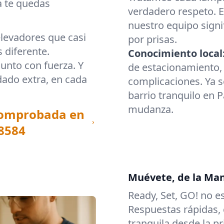
a te quedas
verdadero respeto. E
nuestro equipo signi
elevadores que casi
por prisas.
diferente.
Conocimiento local
unto con fuerza. Y
de estacionamiento, 
ado extra, en cada
complicaciones. Ya s
barrio tranquilo en 
mudanza.
comprobada en
8584
Muévete, de la Man
Ready, Set, GO! no 
Respuestas rápidas,
tranquila desde la pr