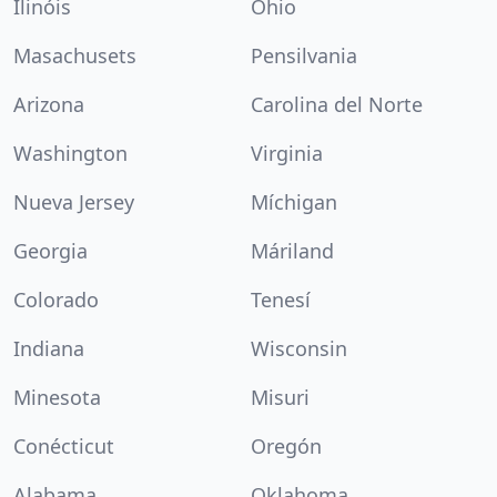
Ilinóis
Ohio
Masachusets
Pensilvania
Arizona
Carolina del Norte
Washington
Virginia
Nueva Jersey
Míchigan
Georgia
Máriland
Colorado
Tenesí
Indiana
Wisconsin
Minesota
Misuri
Conécticut
Oregón
Alabama
Oklahoma