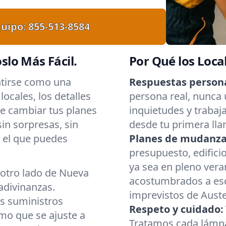
uipo:
855-513-8584
lo Más Fácil.
Por Qué los Loca
ntirse como una
Respuestas persona
ocales, los detalles
persona real, nunca
e cambiar tus planes
inquietudes y trabaj
in sorpresas, sin
desde tu primera lla
 el que puedes
Planes de mudanza 
presupuesto, edifici
ya sea en pleno vera
l otro lado de Nueva
acostumbrados a esca
adivinanzas.
imprevistos de Auster
s suministros
Respeto y cuidado:
mo que se ajuste a
Tratamos cada lámpa