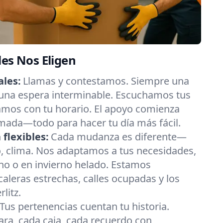
les Nos Eligen
les:
Llamas y contestamos. Siempre una
 una espera interminable. Escuchamos tus
amos con tu horario. El apoyo comienza
mada—todo para hacer tu día más fácil.
flexibles:
Cada mudanza es diferente—
o, clima. Nos adaptamos a tus necesidades,
no o en invierno helado. Estamos
leras estrechas, calles ocupadas y los
litz.
Tus pertenencias cuentan tu historia.
ra, cada caja, cada recuerdo con