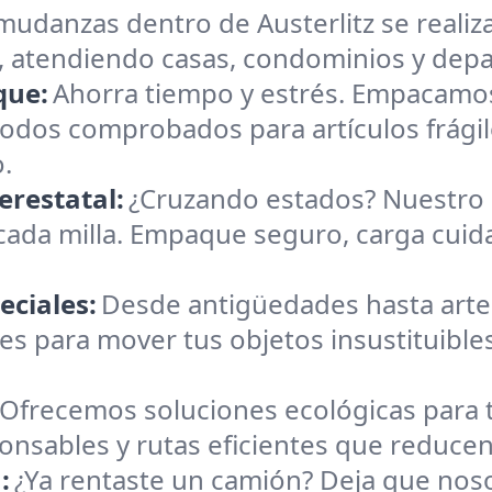
mudanzas dentro de Austerlitz se realiza
, atendiendo casas, condominios y depa
que:
Ahorra tiempo y estrés. Empacamos
todos comprobados para artículos frágil
.
erestatal:
¿Cruzando estados? Nuestro 
cada milla. Empaque seguro, carga cuid
eciales:
Desde antigüedades hasta art
s para mover tus objetos insustituible
Ofrecemos soluciones ecológicas para
sponsables y rutas eficientes que reduce
:
¿Ya rentaste un camión? Deja que nos