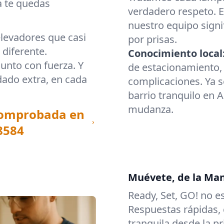
a te quedas
verdadero respeto. E
nuestro equipo signi
elevadores que casi
por prisas.
diferente.
Conocimiento local
unto con fuerza. Y
de estacionamiento, 
ado extra, en cada
complicaciones. Ya s
barrio tranquilo en A
mudanza.
comprobada en
8584
Muévete, de la Man
Ready, Set, GO! no 
Respuestas rápidas,
tranquila desde la pr